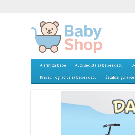
Alarmi za bebe
Auto sedišta za bebe i decu
D
Kreveci i ogradice za bebe i decu
Šetalice, guralic