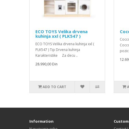
ECO TOYS Velika drvena
Cocc
kuhinja xxl ( PLK547 )
Cocco
ECO TOYS Velika drvena kuhinja xxl (
Cocco
PLK547 ) Tip Drvena kuhinja
pozic
Karakteristike Za decu ..
12.69
28.990,00 Din
ADD TO CART
Information
Custome
Narucivanje robe
Contact 