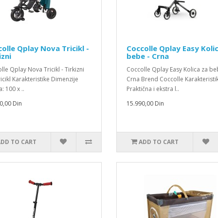
olle Qplay Nova Tricikl -
Coccolle Qplay Easy Koli
izni
bebe - Crna
le Qplay Nova Tricikl - Tirkizni
Coccolle Qplay Easy Kolica za be
icikl Karakteristike Dimenzije
Crna Brend Coccolle Karakteristi
a: 100 x ..
Praktična i ekstra l..
0,00 Din
15.990,00 Din
ADD TO CART
ADD TO CART