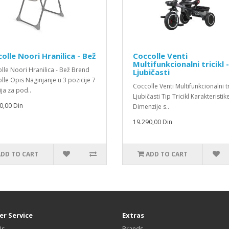
olle Noori Hranilica - Bež
Coccolle Venti
Multifunkcionalni tricikl -
lle Noori Hranilica - Bež Brend
Ljubičasti
lle Opis Naginjanje u 3 pozicije 7
Coccolle Venti Multifunkcionalni tri
ija za pod..
Ljubičasti Tip Tricikl Karakteristik
0,00 Din
Dimenzije s..
19.290,00 Din
ADD TO CART
ADD TO CART
r Service
Extras
Us
Brands