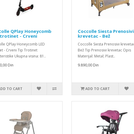
colle QPlay Honeycomb
Coccolle Siesta Prenosivi
trotinet - Crveni
krevetac - Bež
lle QPlay Honeycomb LED
Coccolle Siesta Prenosivi krevetac
et - Crveni Tip Trotinet
Bež Tip Prenosivi krevetac Opis
teristike Ukupna visina: 81..
Materijal: Metal; Plast..
0,00 Din
9.890,00 Din
ADD TO CART
ADD TO CART