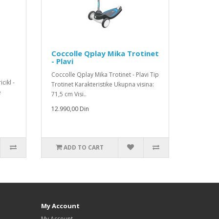
Coccolle Qplay Mika Trotinet
- Plavi
Coccolle Qplay Mika Trotinet - Plavi Tip
cikl -
Trotinet Karakteristike Ukupna visina:
e
71,5 cm Visi..
12.990,00 Din
ADD TO CART
My Account
My Account