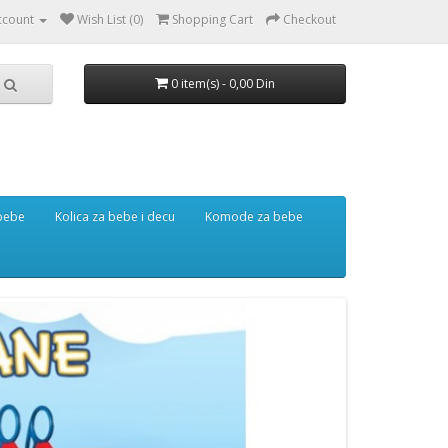
ccount
Wish List (0)
Shopping Cart
Checkout
0 item(s) - 0,00 Din
 bebe
Kolica za bebe i decu
Komode za bebe