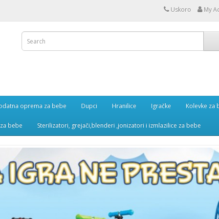
Uskoro
My A
odatna oprema za bebe
Dupci
Hranilice
Igračke
Kolevke za
e za bebe
Sterilizatori, grejači,blenderi ,jonizatori i izmlazilice za bebe