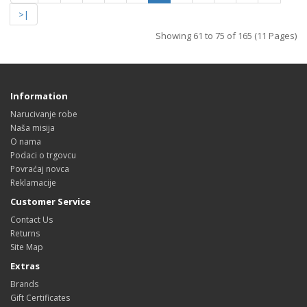
>|
Showing 61 to 75 of 165 (11 Pages)
Information
Narucivanje robe
Naša misija
O nama
Podaci o trgovcu
Povraćaj novca
Reklamacije
Customer Service
Contact Us
Returns
Site Map
Extras
Brands
Gift Certificates