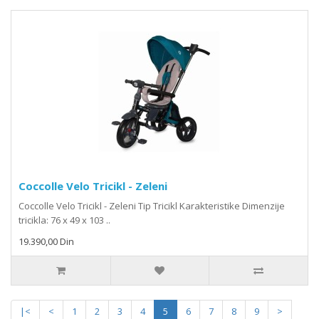
Coccolle Velo Tricikl - Zeleni
Coccolle Velo Tricikl - Zeleni Tip Tricikl Karakteristike Dimenzije
tricikla: 76 x 49 x 103 ..
19.390,00 Din
|<
<
1
2
3
4
5
6
7
8
9
>