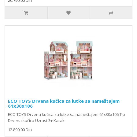
20.790,00 Din
ECO TOYS Drvena kućica za lutke sa nameštajem
61x30x106
ECO TOYS Drvena kućica za lutke sa nameštajem 61x30x106 Tip
Drvena kućica Uzrast 3+ Karak..
12.890,00 Din