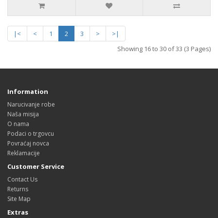
|<
<
1
2
3
>
>|
Showing 16 to 30 of 33 (3 Pages)
Information
Narucivanje robe
Naša misija
O nama
Podaci o trgovcu
Povraćaj novca
Reklamacije
Customer Service
Contact Us
Returns
Site Map
Extras