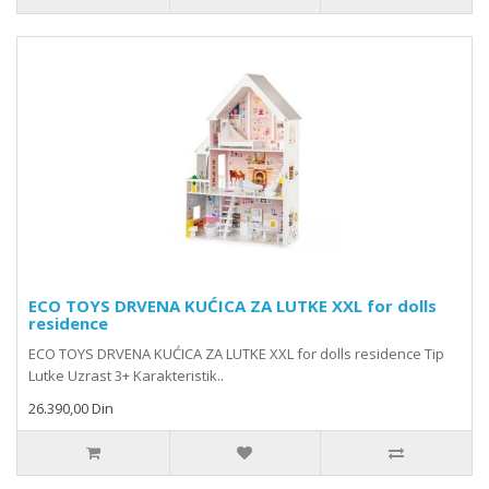
ECO TOYS DRVENA KUĆICA ZA LUTKE XXL for dolls
residence
ECO TOYS DRVENA KUĆICA ZA LUTKE XXL for dolls residence Tip
Lutke Uzrast 3+ Karakteristik..
26.390,00 Din