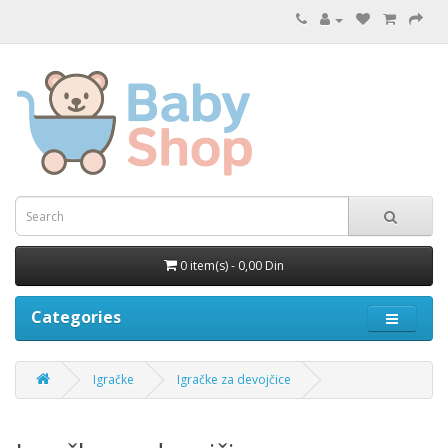
0 item(s) - 0,00 Din
Categories
Igračke
Igračke za devojčice