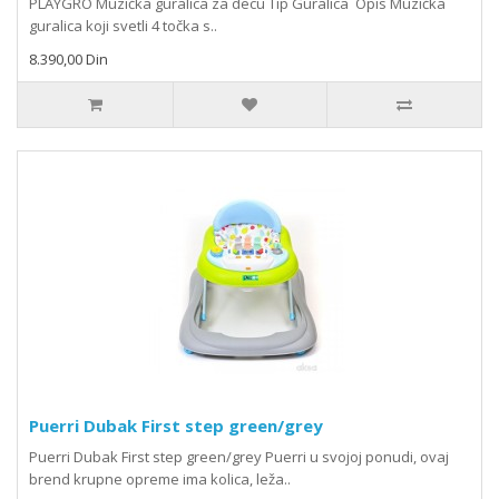
PLAYGRO Muzička guralica za decu Tip Guralica Opis Muzička
guralica koji svetli 4 točka s..
8.390,00 Din
Puerri Dubak First step green/grey
Puerri Dubak First step green/grey Puerri u svojoj ponudi, ovaj
brend krupne opreme ima kolica, leža..