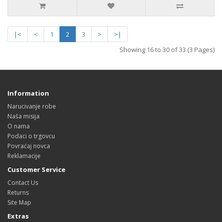
|<
<
1
2
3
>
>|
Showing 16 to 30 of 33 (3 Pages)
Information
Narucivanje robe
Naša misija
O nama
Podaci o trgovcu
Povraćaj novca
Reklamacije
Customer Service
Contact Us
Returns
Site Map
Extras