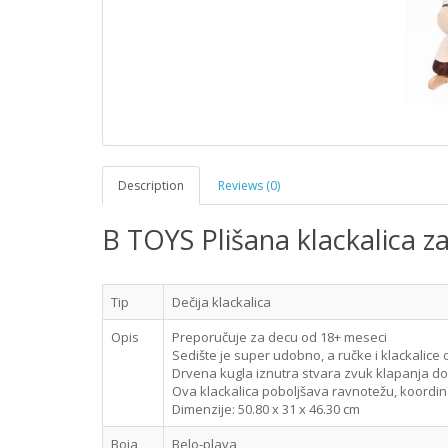
Description
Reviews (0)
B TOYS Plišana klackalica z
Tip
Dečija klackalica
Opis
Preporučuje za decu od 18+ meseci
Sedište je super udobno, a ručke i klackalice
Drvena kugla iznutra stvara zvuk klapanja do
Ova klackalica poboljšava ravnotežu, koordin
Dimenzije: 50.80 x 31 x 46.30 cm
Boja
Belo-plava