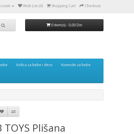
ccount
Wish List (0)
Shopping Cart
Checkout
0 item(s) - 0,00 Din
 bebe
Kolica za bebe i decu
Komode za bebe
B TOYS Plišana