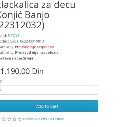
klackalica za decu
Konjić Banjo
(22312032)
and:
B TOYS
oduct Code: 062243319813
ailability:
Proizvod nije raspoloziv
ailability:
Proizvod nije raspoloziv
stava širom Srbije
1.190,00 Din
y
Add to Cart
0 reviews
/
Write a review