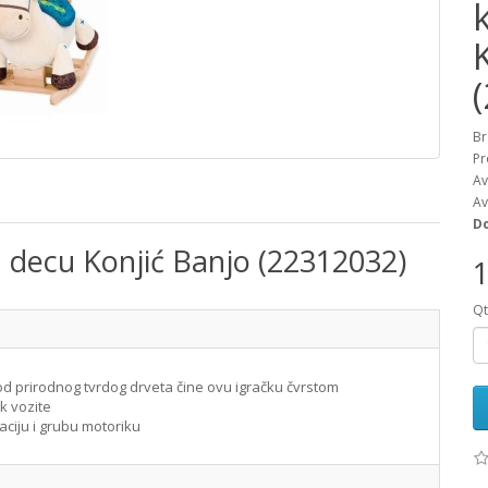
Br
Pr
Av
Av
Do
a decu Konjić Banjo (22312032)
1
Qt
 od prirodnog tvrdog drveta čine ovu igračku čvrstom
k vozite
aciju i grubu motoriku