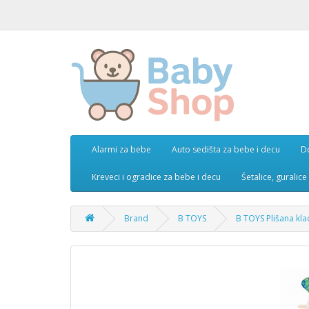
Alarmi za bebe
Auto sedišta za bebe i decu
D
Kreveci i ogradice za bebe i decu
Šetalice, guralic
Brand
B TOYS
B TOYS Plišana kla