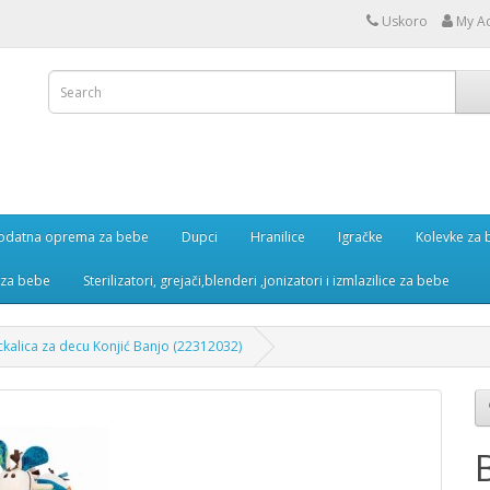
Uskoro
My A
odatna oprema za bebe
Dupci
Hranilice
Igračke
Kolevke za
e za bebe
Sterilizatori, grejači,blenderi ,jonizatori i izmlazilice za bebe
ckalica za decu Konjić Banjo (22312032)