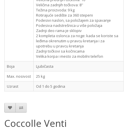
Veličina zadnjih točkova: 8''
Težina proizvoda: 9 kg
Rotirajuće sedište za 360 stepeni
Podesivi naslon, sa položajem za spavanje
Podesiva nadstrešnica u više položaja
Zadnji deo rama je sklopiv
2 kompleta oslonca za noge: kada se koriste sa
leđima okrenutim u pravcu kretanja i za
upotrebu u pravcu kretanja
Zadnji točkovi sa kočnicama
Velika korpa i mesto za mobilni telefon
Boja
Ljubičasta
Max. nosivost
25 kg
Uzrast
Od 1 do 5 godina
Coccolle Venti