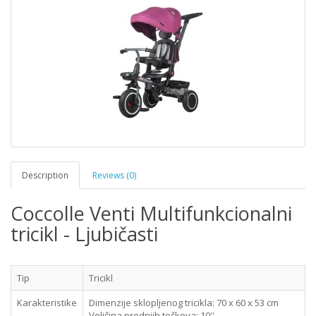
Description
Reviews (0)
Coccolle Venti Multifunkcionalni
tricikl - Ljubičasti
Tip
Tricikl
Karakteristike
Dimenzije sklopljenog tricikla: 70 x 60 x 53 cm
Veličina prednjih točkova: 10''