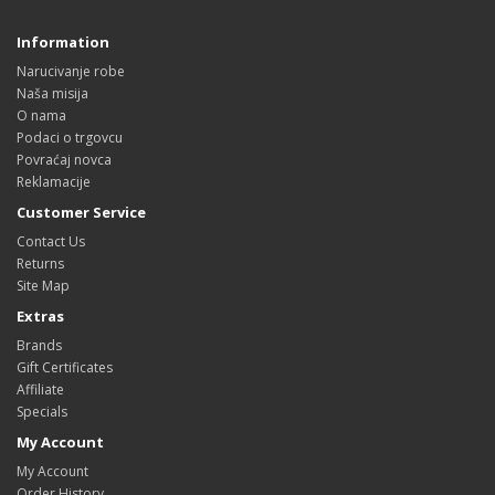
Information
Narucivanje robe
Naša misija
O nama
Podaci o trgovcu
Povraćaj novca
Reklamacije
Customer Service
Contact Us
Returns
Site Map
Extras
Brands
Gift Certificates
Affiliate
Specials
My Account
My Account
Order History