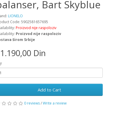
balanser, Bart Skyblue
and:
LIONELO
oduct Code: 5902581657695
ailability:
Proizvod nije raspoloziv
ailability:
Proizvod nije raspoloziv
stava širom Srbije
1.190,00 Din
y
Add to Cart
0 reviews
/
Write a review