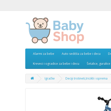
Alarmi za bebe
Auto sedišta za bebe i decu
D
Kreveci i ogradice za bebe i decu
Šetalice, guralic
Igračke
Deciji trotineti,tricikli i oprema