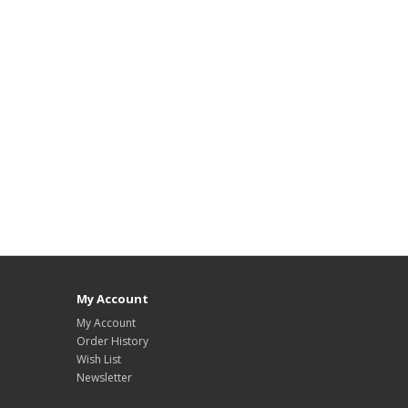
My Account
My Account
Order History
Wish List
Newsletter