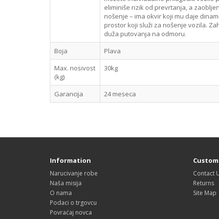
eliminiše rizik od prevrtanja, a zaoblj
nošenje – ima okvir koji mu daje dinam
prostor koji služi za nošenje vozila. Zah
duža putovanja na odmoru.
Boja
Plava
Max. nosivost
30kg
(kg)
Garancija
24 meseca
Information
Custome
Narucivanje robe
Contact 
Naša misija
Returns
O nama
Site Map
Podaci o trgovcu
Povraćaj novca