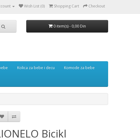
ccount
Wish List (0)
Shopping Cart
Checkout
0 item(s) - 0,00 Din
 bebe
Kolica za bebe i decu
Komode za bebe
LIONELO Bicikl