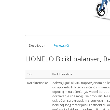
Description
Reviews (0)
LIONELO Bicikl balanser, B
Tip
Bicikl guralica
Karakteristike
Zahvaljujući okviru napravljenom od l
od uporedivih bicikla sa čeličnim ramovi
otpornijim na oštećenja. Model Bart o
održavanje i ne mogu se probušiti. Ne m
usklađen sa evropskim sigurnosnim st
neklizajućeg materijala i zaštićeni su 
možete individualno prilagoditi vozilo