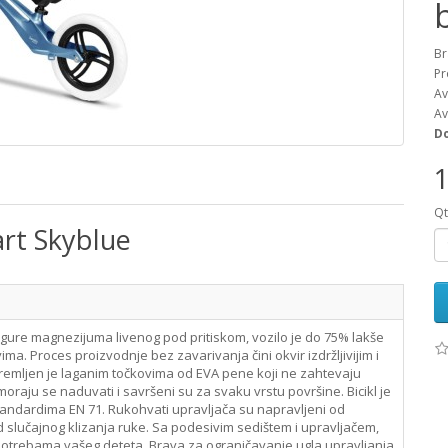
Br
Pr
Av
Av
Do
1
Qt
art Skyblue
egure magnezijuma livenog pod pritiskom, vozilo je do 75% lakše
ma. Proces proizvodnje bez zavarivanja čini okvir izdržljivijim i
premljen je laganim točkovima od EVA pene koji ne zahtevaju
oraju se naduvati i savršeni su za svaku vrstu površine. Bicikl je
andardima EN 71. Rukohvati upravljača su napravljeni od
od slučajnog klizanja ruke. Sa podesivim sedištem i upravljačem,
 potrebama vašeg deteta. Brava za ograničavanje ugla upravljanja