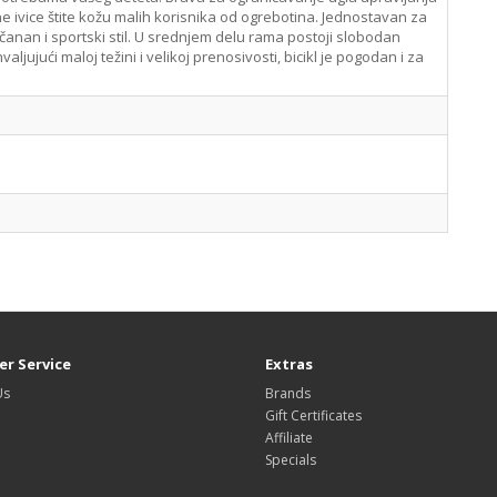
ene ivice štite kožu malih korisnika od ogrebotina. Jednostavan za
čanan i sportski stil. U srednjem delu rama postoji slobodan
valjujući maloj težini i velikoj prenosivosti, bicikl je pogodan i za
r Service
Extras
Us
Brands
Gift Certificates
Affiliate
Specials