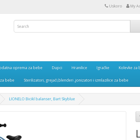
Uskoro
My A
odatna oprema za bebe
Dupci
Hranilice
Igračke
Kolevke za
e za bebe
Sterilizatori, grejači,blenderi ,jonizatori i izmlazilice za bebe
LIONELO Bicikl balanser, Bart Skyblue