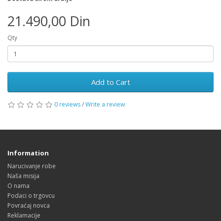
21.490,00 Din
Qty
Add to Cart
0 reviews
/
Write a review
Information
Narucivanje robe
Naša misija
O nama
Podaci o trgovcu
Povraćaj novca
Reklamacije