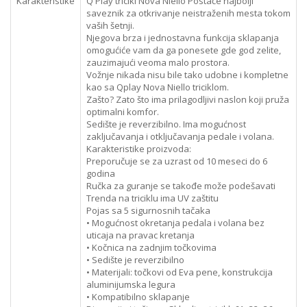
Karakteristike
Q Play tricikl Nova Niello Postaće najbolji
saveznik za otkrivanje neistraženih mesta tokom
vaših šetnji.
Njegova brza i jednostavna funkcija sklapanja
omogućiće vam da ga ponesete gde god zelite,
zauzimajući veoma malo prostora.
Vožnje nikada nisu bile tako udobne i kompletne
kao sa Qplay Nova Niello triciklom.
Zašto? Zato što ima prilagodljivi naslon koji pruža
optimalni komfor.
Sedište je reverzibilno. Ima mogućnost
zaključavanja i otključavanja pedale i volana.
Karakteristike proizvoda:
Preporučuje se za uzrast od 10 meseci do 6
godina
Ručka za guranje se takođe može podešavati
Trenda na triciklu ima UV zaštitu
Pojas sa 5 sigurnosnih tačaka
• Mogućnost okretanja pedala i volana bez
uticaja na pravac kretanja
• Kočnica na zadnjim točkovima
• Sedište je reverzibilno
• Materijali: točkovi od Eva pene, konstrukcija
aluminijumska legura
• Kompatibilno sklapanje