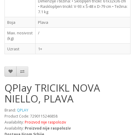
Dimenzije i težina: • Sklopljen tricikl: 61x32x36 cm
• Rasklopljen tricikl: V-93 x Š-48 x D-79 cm • Težina:
7.1 kg
Boja
Plava
Max. nosivost
/
(kg)
Uzrast
1+
QPlay TRICIKL NOVA
NIELLO, PLAVA
Brand:
QPLAY
Product Code: 7290115246858
Availability:
Proizvod nije raspoloziv
Availability:
Proizvod nije raspoloziv
Dostava širom Srbije