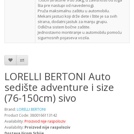
150cm (ili težine 9 do 36kg, u zavisnosti od toga
šta pre nastupi od navedenog).
Pruža maksimalnu zaštitu u automobilu.
Mekani jastuci koji drže dete i štite je sa svih
strana, dodatni jastuk za manju grupu.
Odlična sistem bočne zaštite.
Jednostavno montiranje u automobilu pomoću
sigurnosnih pojaseva vozila.
LORELLI BERTONI Auto
sedište adventure i size
(76-150cm) sivo
Brand:
LORELLI BERTONI
Product Code: 3800166113142
Availability:
Proizvod nije raspoloziv
Availability:
Proizvod nije raspoloziv
Dostava širom Srbije