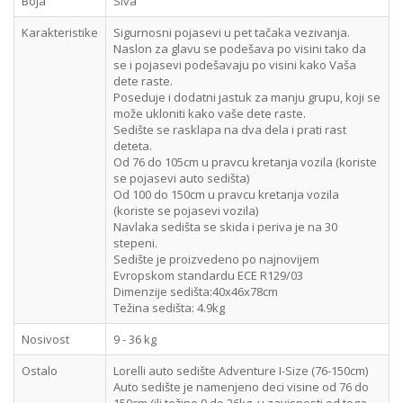
Boja
Siva
Karakteristike
Sigurnosni pojasevi u pet tačaka vezivanja.
Naslon za glavu se podešava po visini tako da
se i pojasevi podešavaju po visini kako Vaša
dete raste.
Poseduje i dodatni jastuk za manju grupu, koji se
može ukloniti kako vaše dete raste.
Sedište se rasklapa na dva dela i prati rast
deteta.
Od 76 do 105cm u pravcu kretanja vozila (koriste
se pojasevi auto sedišta)
Od 100 do 150cm u pravcu kretanja vozila
(koriste se pojasevi vozila)
Navlaka sedišta se skida i periva je na 30
stepeni.
Sedište je proizvedeno po najnovijem
Evropskom standardu ECE R129/03
Dimenzije sedišta:40x46x78cm
Težina sedišta: 4.9kg
Nosivost
9 - 36 kg
Ostalo
Lorelli auto sedište Adventure I-Size (76-150cm)
Auto sedište je namenjeno deci visine od 76 do