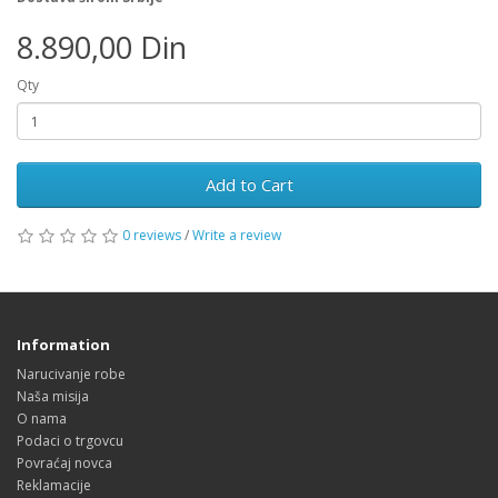
8.890,00 Din
Qty
Add to Cart
0 reviews
/
Write a review
Information
Narucivanje robe
Naša misija
O nama
Podaci o trgovcu
Povraćaj novca
Reklamacije